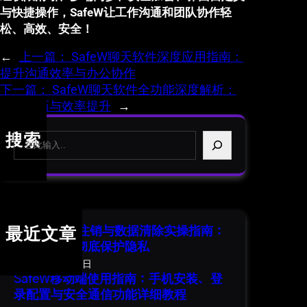
与快捷操作，SafeW让工作沟通和团队协作轻
松、高效、安全！
←
上一篇：
SafeW聊天软件深度应用指南：
提升沟通效率与办公协作
下一篇：
SafeW聊天软件全功能深度解析：
隐藏技巧与效率提升
→
S
搜索
e
a
r
c
h
SafeW 账号注销与数据清除实操指南：
最近文章
安全退出并彻底保护隐私
2026年8月1日
SafeW移动端使用指南：手机安装、登
录配置与安全通信功能详细教程