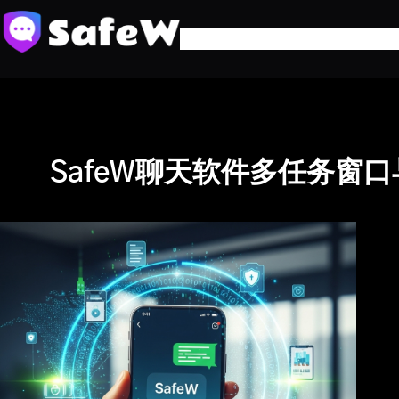
跳
至
内
容
SafeW聊天软件多任务窗