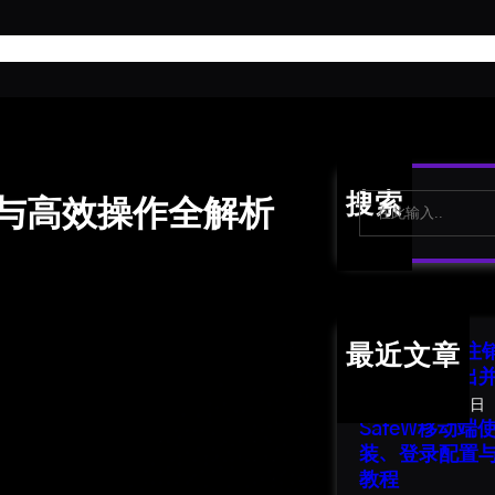
首
S
搜索
口与高效操作全解析
e
a
r
c
h
SafeW 账号
最近文章
南：安全退出
2026年8月1日
SafeW移动
装、登录配置
教程