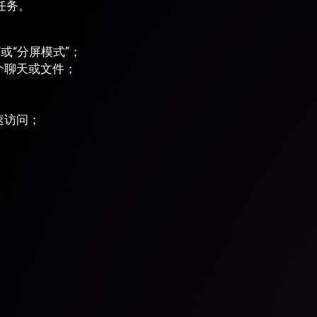
任务。
或“分屏模式”；
个聊天或文件；
。
速访问；
；