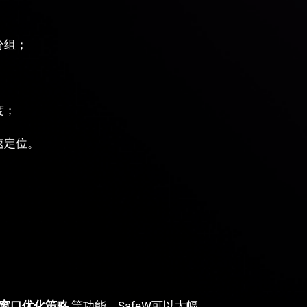
分组；
度；
速定位。
窗口优化策略
等功能，SafeW可以大幅