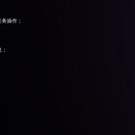
。
任务操作；
息；
；
。