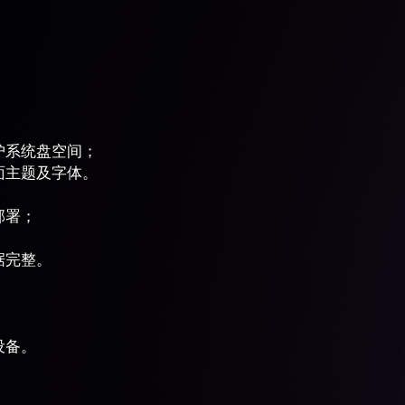
护系统盘空间；
面主题及字体。
部署；
据完整。
；
设备。