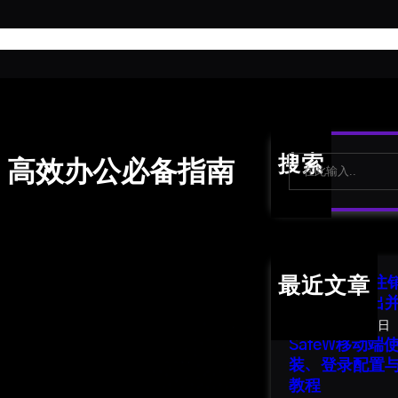
首
S
搜索
析：高效办公必备指南
e
a
r
c
h
SafeW 账号
最近文章
南：安全退出
2026年8月1日
SafeW移动
装、登录配置
教程