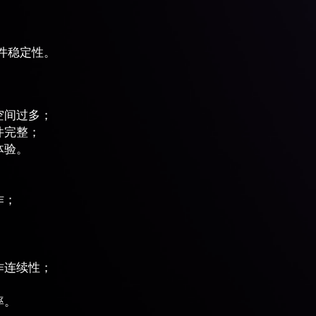
件稳定性。
；
空间过多；
件完整；
体验。
作；
。
作连续性；
率。