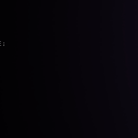
证；
；
。