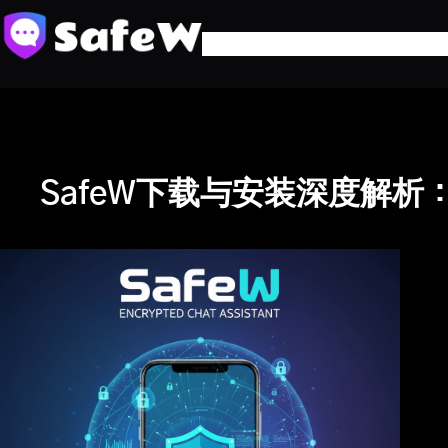
跳
至
内
容
SafeW下载与安装深度解