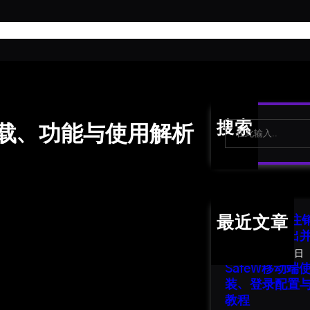
首
S
搜索
下载、功能与使用解析
e
a
r
c
h
SafeW 账号
最近文章
南：安全退出
2026年8月1日
SafeW移动
装、登录配置
教程