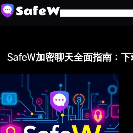
跳
至
内
容
SafeW加密聊天全面指南：