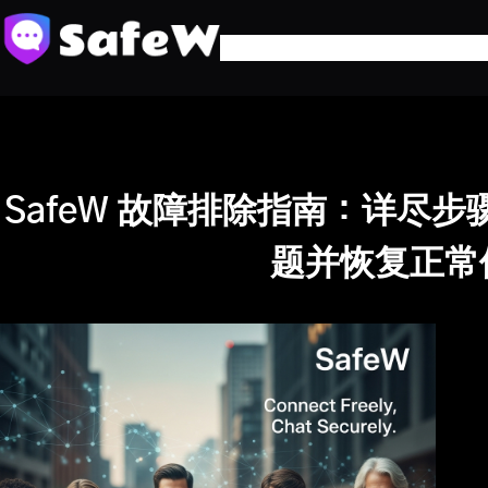
跳
至
内
容
SafeW 故障排除指南：详尽
题并恢复正常