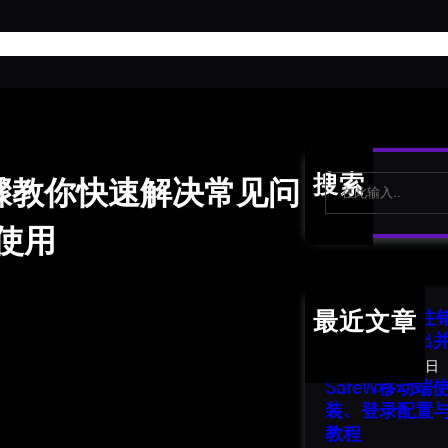
首
S
搜索
步骤教你快速解决常见问
e
a
使用
r
c
h
SafeW 账号
最近文章
南：安全退出
2026年8月1日
SafeW移动
装、登录配置
教程