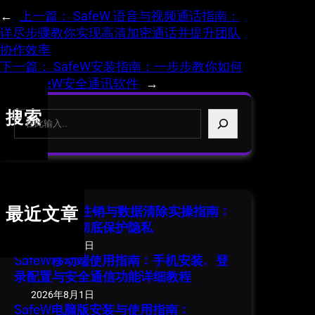
←
上一篇：
SafeW 语音与视频通话指南：
详尽步骤教你实现高清加密通话并提升团队
协作效率
下一篇：
SafeW安装指南：一步步教你如何
安装SafeW安全通讯软件
→
S
搜索
e
a
r
c
h
SafeW 账号注销与数据清除实操指南：
最近文章
安全退出并彻底保护隐私
2026年8月1日
SafeW移动端使用指南：手机安装、登
录配置与安全通信功能详细教程
2026年8月1日
SafeW电脑版安装与使用指南：