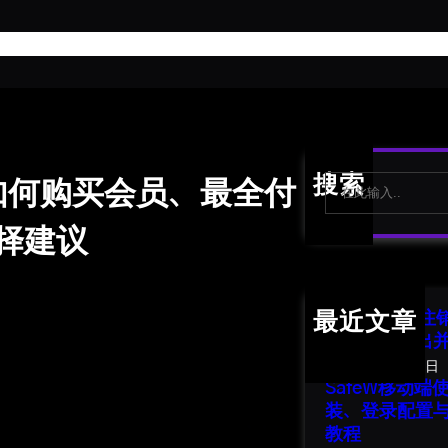
首
S
搜索
W如何购买会员、最全付
e
a
择建议
r
c
h
SafeW 账号
最近文章
南：安全退出
2026年8月1日
SafeW移动
装、登录配置
教程