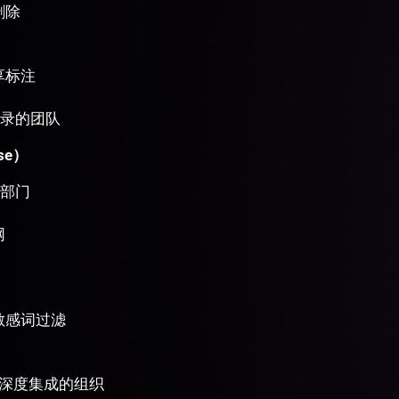
删除
享标注
录的团队
se）
部门
网
敏感词过滤
统深度集成的组织