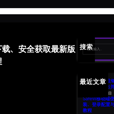
首
S
搜索
么下载、安全获取最新版
e
a
程
r
c
h
SafeW 账号
最近文章
南：安全退出
2026年8月1日
SafeW移动
装、登录配置
教程