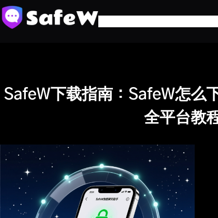
跳
至
内
容
SafeW下载指南：SafeW怎
全平台教