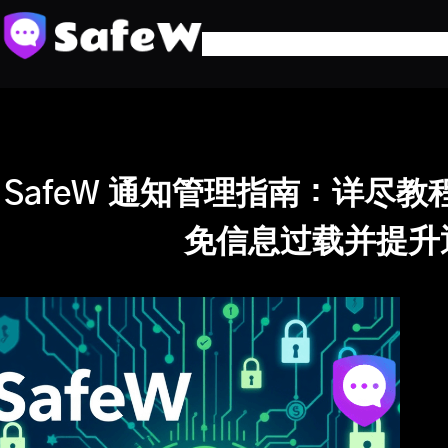
跳
至
内
容
SafeW 通知管理指南：详尽
免信息过载并提升