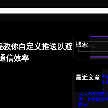
首
S
搜索
教程教你自定义推送以避
e
a
通信效率
r
c
h
SafeW 账号
最近文章
南：安全退出
2026年8月1日
SafeW移动
装、登录配置
教程