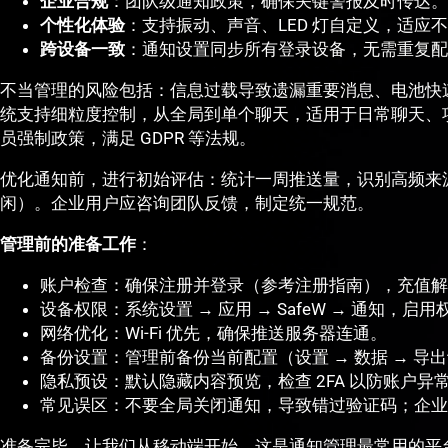
企业合规
：团队级通知政策，确保关键警报及时传达。
个性化体验
：支持振动、声音、LED 灯自定义，适应
跨设备一致
：通知设置同步所有登录设备，无需重复配
不当管理的风险包括：信息过载导致遗漏重要消息、电池快速耗
统支持细粒度控制，从全局到单个聊天，适用于日常聊天、
员强制政策，满足 GDPR 等法规。
优化通知前，进行初始评估：统计一周推送量，识别高频来
闲）。企业用户应咨询团队反馈，制定统一规范。
管理前的准备工作
：
账户检查：确保注册并登录（参考注册指南），充值解
设备权限：系统设置 → 应用 → SafeW → 通知，启用
网络优化：Wi-Fi 优先，确保推送服务器连通。
备份设置：管理前备份当前配置（设置 → 数据 → 导
隐私预设：默认隐藏内容预览，检查 2FA 以防账户异
常见误区：不要全局关闭通知，导致错过验证码；企业
准备完毕，让我们从移动端开始，这是通知管理最常用的平