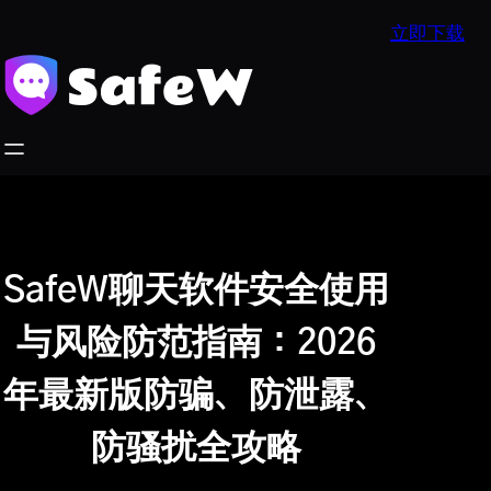
跳
立即下载
至
内
容
SafeW聊天软件安全使用
与风险防范指南：2026
年最新版防骗、防泄露、
防骚扰全攻略