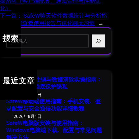
操指南（客户端配置、通知管理与性能优
化）
下一篇：
SafeW聊天软件数据统计与分析指
南：如何查看使用报告与优化聊天习惯
→
S
搜索
e
a
r
c
h
SafeW 账号注销与数据清除实操指南：
最近文章
安全退出并彻底保护隐私
2026年8月1日
SafeW移动端使用指南：手机安装、登
录配置与安全通信功能详细教程
2026年8月1日
SafeW电脑版安装与使用指南：
Windows电脑端下载、配置与常见问题
解决方法