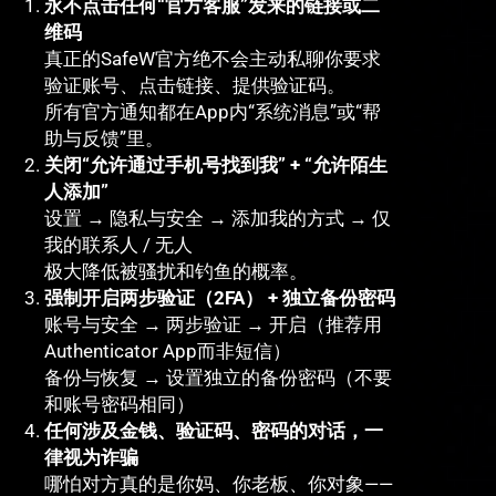
永不点击任何“官方客服”发来的链接或二
维码
真正的SafeW官方绝不会主动私聊你要求
验证账号、点击链接、提供验证码。
所有官方通知都在App内“系统消息”或“帮
助与反馈”里。
关闭“允许通过手机号找到我” + “允许陌生
人添加”
设置 → 隐私与安全 → 添加我的方式 → 仅
我的联系人 / 无人
极大降低被骚扰和钓鱼的概率。
强制开启两步验证（2FA） + 独立备份密码
账号与安全 → 两步验证 → 开启（推荐用
Authenticator App而非短信）
备份与恢复 → 设置独立的备份密码（不要
和账号密码相同）
任何涉及金钱、验证码、密码的对话，一
律视为诈骗
哪怕对方真的是你妈、你老板、你对象——