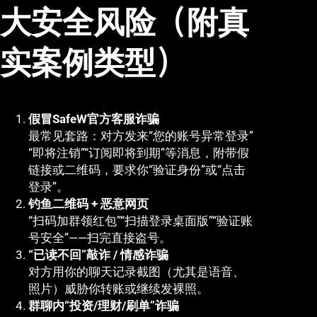
大安全风险（附真
实案例类型）
假冒SafeW官方客服诈骗
最常见套路：对方发来“您的账号异常登录”
“即将注销”“订阅即将到期”等消息，附带假
链接或二维码，要求你“验证身份”或“点击
登录”。
钓鱼二维码 + 恶意网页
“扫码加群领红包”“扫描登录桌面版”“验证账
号安全”——扫完直接盗号。
“已读不回”敲诈 / 情感诈骗
对方用你的聊天记录截图（尤其是语音、
照片）威胁你转账或继续发裸照。
群聊内“投资/理财/刷单”诈骗