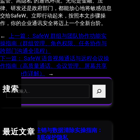
监管、高隐私”的通讯环境。无论是金融、法
律、研发还是政府部门，都能放心地将敏感信息
交给SafeW。立即行动起来，按照本文步骤操
作，你的企业通讯安全将迈上一个全新台阶。
←
上一篇：
SafeW 群组与团队协作功能实
操指南（群组管理、角色权限、任务协作与
跨部门沟通全流程）
下一篇：
SafeW 语音视频通话与远程会议操
作指南（高质量通话、会议管理、屏幕共享
与多端协作详解）
→
S
搜索
e
a
r
c
h
SafeW 账号注销与数据清除实操指南：
最近文章
安全退出并彻底保护隐私