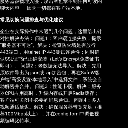
服务器被物理入侵，攻击者也拿不到任何可读的
聊天内容——因为一切都在客户端本地。
常见切换问题排查与优化建议
企业在实际操作中常遇到几个问题，这里给出针
对性解决办法： 问题1：客户端连接失败，提示
“服务器不可达”。解决：检查防火墙是否放行
443端口，用telnet IP 443测试连通性；同时确
认SSL证书已正确安装（Let’s Encrypt免费证书
即可）。 问题2：老数据无法导入。解决：先用
原软件导出为.json或.zip加密包，再在SafeW客
户端“高级设置-本地导入”中选择文件，系统会自
动解密并合并。 问题3：性能卡顿。解决：服务
器CPU占用高时，升级内存或开启Redis缓存；
客户端可关闭不必要的消息通知。 问题4：多人
视频通话延迟。解决：确保服务器带宽充足（推
荐100Mbps以上），并在config.toml中调低视
频编码比特率。