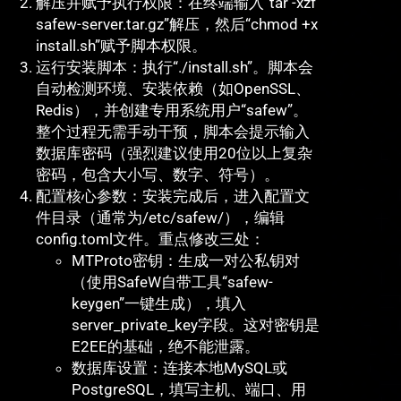
解压并赋予执行权限：在终端输入“tar -xzf
safew-server.tar.gz”解压，然后“chmod +x
install.sh”赋予脚本权限。
运行安装脚本：执行“./install.sh”。脚本会
自动检测环境、安装依赖（如OpenSSL、
Redis），并创建专用系统用户“safew”。
整个过程无需手动干预，脚本会提示输入
数据库密码（强烈建议使用20位以上复杂
密码，包含大小写、数字、符号）。
配置核心参数：安装完成后，进入配置文
件目录（通常为/etc/safew/），编辑
config.toml文件。重点修改三处：
MTProto密钥：生成一对公私钥对
（使用SafeW自带工具“safew-
keygen”一键生成），填入
server_private_key字段。这对密钥是
E2EE的基础，绝不能泄露。
数据库设置：连接本地MySQL或
PostgreSQL，填写主机、端口、用