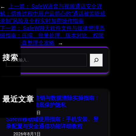
←
上一篇：
SafeW语音与视频通话安全详
解：切换过程中用户最担心的“通话被监听或
录制”风险及全程实时加密操作指南
下一篇：
SafeW聊天软件文件与媒体管理高
级指南：压缩、批量处理、版本对比、权限
水印与云盘整理全攻略
→
S
搜索
e
a
r
c
h
SafeW 账号注销与数据清除实操指南：
最近文章
安全退出并彻底保护隐私
2026年8月1日
SafeW移动端使用指南：手机安装、登
录配置与安全通信功能详细教程
2026年8月1日