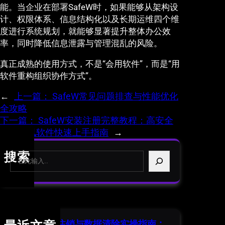
能。当企业在部署SafeW时，如果能够从架构设
计、权限体系、信息结构化以及长期运维四个维
度进行系统规划，就能够显著提升整体办公效
率，同时降低信息泄露与管理混乱的风险。
真正成熟的使用方式，不是“会用软件”，而是“用
软件重构组织协作方式”。
←
上一篇：
SafeW常见问题排查与性能优化
全攻略
下一篇：
SafeW安装注册完整教程：高安全
隐私通讯软件快速上手指南
→
S
搜索
e
a
r
c
h
SafeW 账号注销与数据清除实操指南：