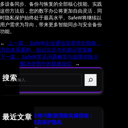
多设备同步、备份与恢复的全部核心技能。实践
这些方法后，您的数字办公将更加自由灵活，同
时隐私保护始终处于最高水平。SafeW将继续以
用户需求为导向，带来更多智能同步与安全备份
功能。
←
上一篇：
SafeW企业通信深度优化指南：
消息体系重构、知识沉淀与长期运营策略
下一篇：
SafeW常见问题解答与故障排除大
全：高效解决使用中的疑难杂症
→
S
搜索
e
a
r
c
h
SafeW 账号注销与数据清除实操指南：
最近文章
安全退出并彻底保护隐私