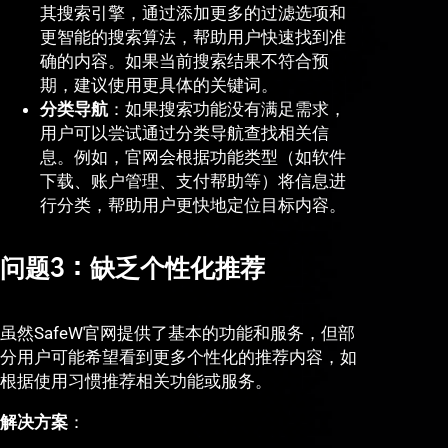
其搜索引擎，通过添加更多的过滤选项和
更智能的搜索算法，帮助用户快速找到准
确的内容。如果当前搜索结果不符合预
期，建议使用更具体的关键词。
分类导航
：如果搜索功能没有满足需求，
用户可以尝试通过分类导航查找相关信
息。例如，官网会根据功能类型（如软件
下载、账户管理、支付帮助等）将信息进
行分类，帮助用户更快地定位目标内容。
问题3：缺乏个性化推荐
虽然SafeW官网提供了基本的功能和服务，但部
分用户可能希望看到更多个性化的推荐内容，如
根据使用习惯推荐相关功能或服务。
解决方案
：