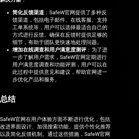
简化反馈渠道
：SafeW官网提供了多种反
馈渠道，包括电子邮件、在线客服、支持
工单系统等，用户可以选择最适合自己的
方式进行反馈。确保在反馈时提供足够的
细节，有助于团队更快速地处理问题。
增加在线调查和用户满意度测评
：为了进
一步了解用户需求，SafeW官网定期进行
用户满意度调查和功能评测，用户可以在
此过程中提供意见和建议，帮助官网进一
步优化产品和服务。
总结
SafeW官网在用户体验方面不断进行优化，包括
改进界面设计、加强搜索功能、提供个性化推荐
以及简化反馈机制。通过这些措施，SafeW官网