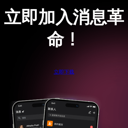
立即加入消息革
命！
立即下载