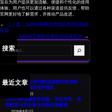
旨在为用户提供更加流畅、便捷和个性化的使用
体验。用户也可以通过各种渠道提供反馈，帮助
官网更好地了解需求，并推动产品改进。
←
上一篇：
SafeW官网的跨地区使用与服务
问题
下一篇：
SafeW官网的合规性与法律责任
→
S
搜索
e
a
r
c
h
SafeW 账号注销与数据清除实操指南：
最近文章
安全退出并彻底保护隐私
2026年8月1日
SafeW移动端使用指南：手机安装、登
录配置与安全通信功能详细教程
2026年8月1日