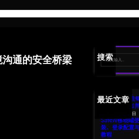
首
S
搜索
跨境沟通的安全桥梁
e
a
r
c
h
SafeW 账号
最近文章
南：安全退出
2026年8月1日
SafeW移动
装、登录配置
教程