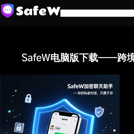
跳
至
内
容
SafeW电脑版下载——