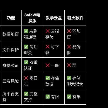
SafeW电
功能
教学云盘
聊天软件
脑版
端到
云端
弱加
数据加密
端加密
存储
密
阅后
可下
易传
文件保护
即焚
载
播
双重
身份验证
一般
弱
认证
零日
存储
存储
云端风险
志
数据
聊天记录
跨平台支
完整
有限
有限
持
支持