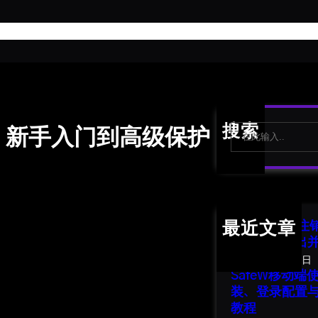
首
S
搜索
程：新手入门到高级保护
e
a
r
c
h
SafeW 账号
最近文章
南：安全退出
2026年8月1日
SafeW移动
装、登录配置
教程