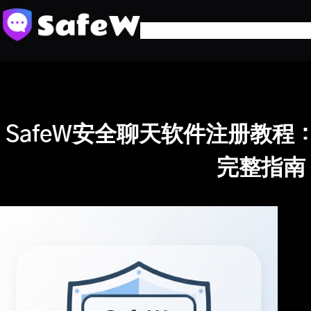
跳
至
内
容
SafeW安全聊天软件注册教
完整指南