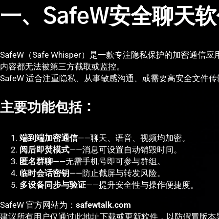
一、SafeW安全聊天
SafeW（Safe Whisper）是一款专注隐私保护的加密
内容都无法被第三方截取或监控。
SafeW 适合注重隐私、从事敏感沟通、或需要高安全文件
主要功能包括：
端到端加密通信
——聊天、语音、视频均加密。
阅后即焚模式
——消息可设置自动销毁时间。
匿名群聊
——无需手机号即可参与群组。
临时会话密钥
——防止截屏与转发风险。
多设备同步与验证
——提升安全性与操作便捷度。
SafeW 官方网站为：
safewtalk.com
建议所有用户仅通过此地址下载或更新软件，以防假冒版本