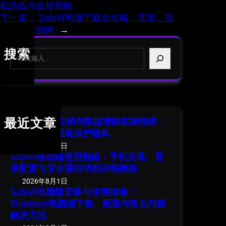
私防线与合规新解
下一篇：
SafeW电脑下载全攻略：安装、技
巧与优化指南
→
S
搜索
e
a
r
c
h
SafeW 账号注销与数据清除实操指南：
最近文章
安全退出并彻底保护隐私
2026年8月1日
SafeW移动端使用指南：手机安装、登
录配置与安全通信功能详细教程
2026年8月1日
SafeW电脑版安装与使用指南：
Windows电脑端下载、配置与常见问题
解决方法