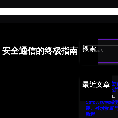
首
S
搜索
略：安全通信的终极指南
e
a
r
c
h
SafeW 账号
最近文章
南：安全退出
2026年8月1日
SafeW移动
装、登录配置
教程