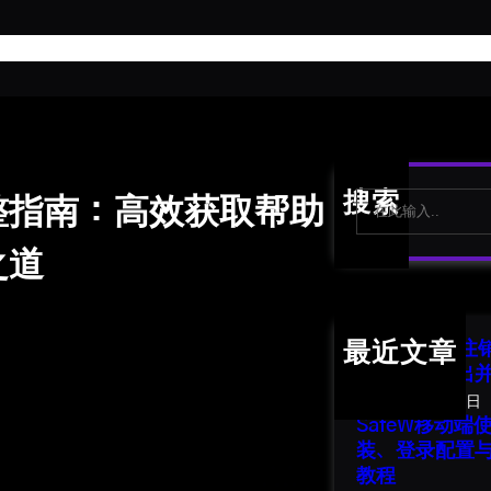
首
S
搜索
完整指南：高效获取帮助
e
a
之道
r
c
h
SafeW 账号
最近文章
南：安全退出
2026年8月1日
SafeW移动
装、登录配置
教程