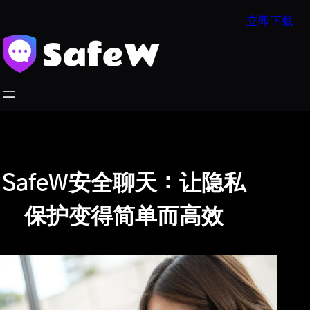
跳
立即下载
至
内
容
SafeW安全聊天：让隐私
保护变得简单而高效