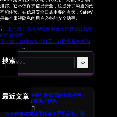
泄露。它不仅保护信息安全，也提升了沟通的效
率和体验。在信息安全日益重要的今天，SafeW
是每个重视隐私的用户必备的安全助手。
←
上一篇：
SafeW安全聊天：打造真正私密
的沟通空间
下一篇：
SafeW安全聊天：让隐私保护成为
日常习惯
→
S
搜索
e
a
r
c
h
SafeW 账号注销与数据清除实操指南：
最近文章
安全退出并彻底保护隐私
2026年8月1日
SafeW移动端使用指南：手机安装、登